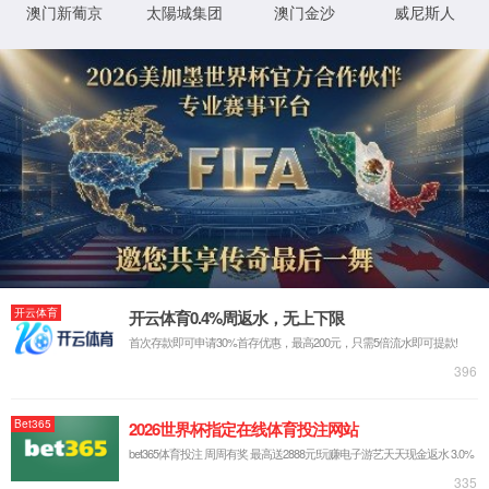
业绩案例
污水
SUCCESSFUL CASE
走进2026世界杯
业务领域
官网
工业废水处
公司概况
生活污水处
企业文化
农村生活污
发展历程
工业废气治