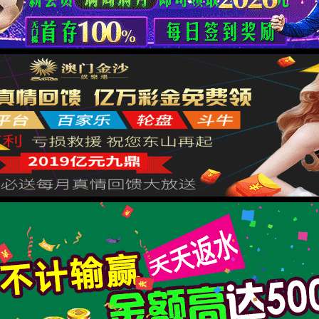
公司概况
企业
2026世界杯官网科技有限公司赣州分
江西省赣州市章贡区翠微路1号赣州中航城4栋1-4号商铺
2022-03-11