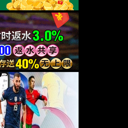
公司
查看详情
公司
查看详情