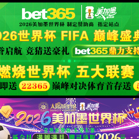
世界杯2
业务领域
业绩案例
产品展示
客户服务
官网入
址