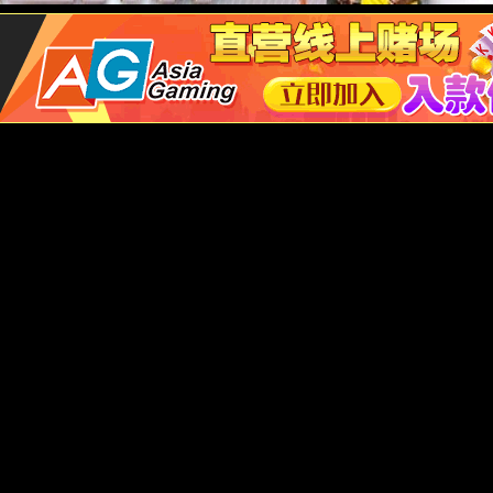
司江西莱纳环境技术有限公司
纳环境技术有限公司成立于2019年6月28日，注册资金500万。
江西省南昌市红谷滩区红角洲学府大道899号江西慧谷-红谷创意
2022-03-11
共
1
页
4
条记录