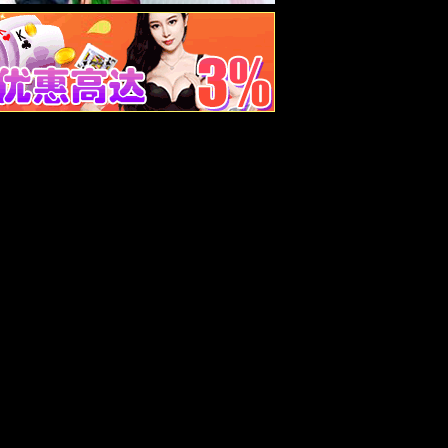
产业园1号楼B栋四楼
查看详情