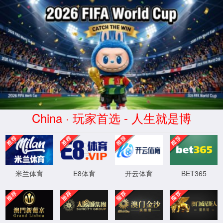
走进2026世
网站首页
业
界杯官网
世界杯2026官网入口网址