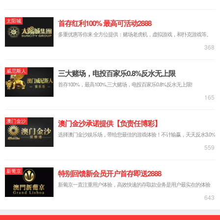
热烈
圆满
12月2
举办的校
证这一温
发布日期：2