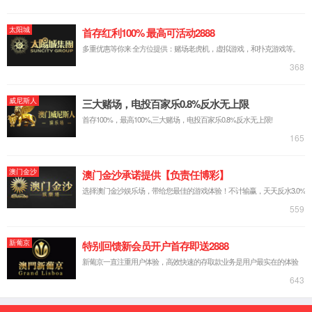
BM-STT污泥浓缩槽
BM-