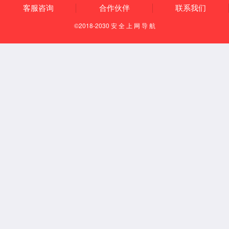
BST废气洗涤塔
B
走进2026世界杯
业务领域
官网
工业废水处
公司概况
生活污水处
企业文化
农村生活污
发展历程
工业废气治
资质荣誉
环保设施托
旗下所属
环保设备研发