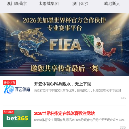
产品展示
PRODUCTS
BM-PBF脉冲袋式除尘器
BM