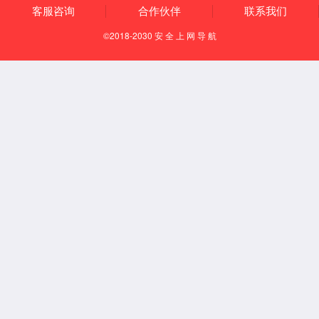
走进2026世界杯
业务领域
官网
工业废水处
公司概况
生活污水处
企业文化
农村生活污
发展历程
工业废气治
资质荣誉
环保设施托
旗下所属
环保设备研发
环保咨询(环
案等)