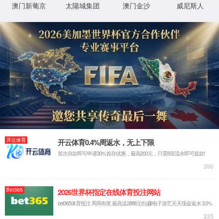
IIS Web Core
:80/llms.txt
模块
请求的
URL
MapRequestHan
通知
dler
D:\wwwroot\bmhb20211118\wwwroot\l
物理路
lms.txt
径
StaticFile
处理程
序
登录方
匿名
法
0x80070002
错误代
码
登录用
匿名
户
详细信息:
此错误表明文件或目录在服务器上不存在。请创建文件或目录并重新尝试请
求。
查看详细信息 »
XML 地图